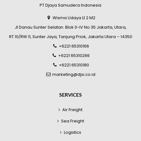
PT Djaya Samudera Indonesia
Wisma Udaya Lt 2 M2
Jl Danau Sunter Selatan. Blok 0-IV No 35 Jakarta, Utara,
RT.10/RW.11, Sunter Jaya, Tanjung Priok, Jakarta Utara – 14350
+6221 65310166
+6221 65310266
+6221 65310180
marketing@djsi.co.id
SERVICES
Air Freight
Sea Freight
Logistics